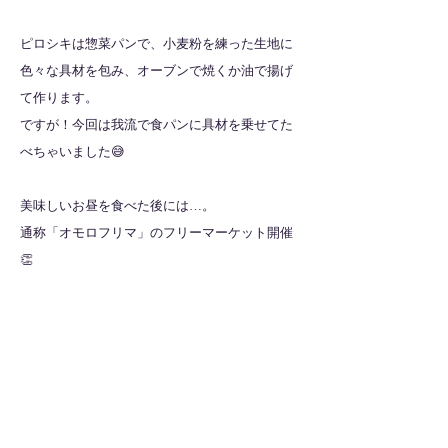
ピロシキは惣菜パンで、小麦粉を練った生地に
色々な具材を包み、オーブンで焼くか油で揚げ
て作ります。
ですが！今回は我流で食パンに具材を乗せてた
べちゃいました😅
美味しいお昼を食べた後には…。
通称「オモロフリマ」のフリーマーケット開催
👏
オモロフリマや占いやミニゲームなど一般の方
も参加できますので、是非皆さんにも立ち寄っ
て欲しいです🙋‍♀️
4月は出会いの季節ですね！
新しい利用者も増え、イベント日も活気付いて