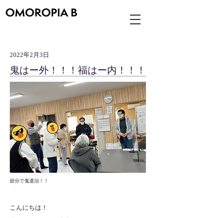
2022年2月3日
鬼はー外！！！福はー内！！！
節分で鬼退治！！
こんにちは！