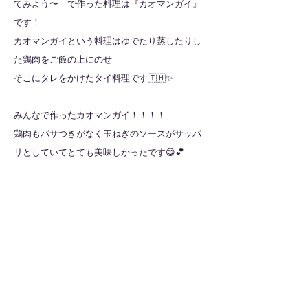
てみよう〜 で作った料理は『カオマンガイ』
です！
カオマンガイという料理はゆでたり蒸したりし
た鶏肉をご飯の上にのせ
そこにタレをかけたタイ料理です🇹🇭✨
みんなで作ったカオマンガイ！！！！
鶏肉もパサつきがなく玉ねぎのソースがサッパ
リとしていてとても美味しかったです😋💕
全ての記事を見る
​法人サイトはこちら