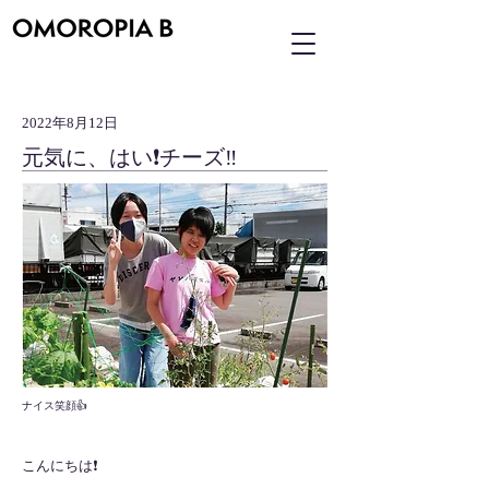
2022年8月12日
元気に、はい❗️チーズ‼️
ナイス笑顔👍
こんにちは❗️