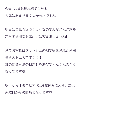
今日も1日お疲れ様でした☀️
天気はあまり良くなかったですね
明日は台風も近づくようなのでみなさん注意を
怠らず無用なお出かけは控えましょうね❗️
さてお写真はフラッシュの畑で撮影された利用
者さんお二人です！！！
畑の野菜も夏の日差しを浴びてぐんぐん大きく
なってます😄
明日からオモロピアBはお盆休みに入り、次は
火曜日からの開所となります🌻
みなさんいいお盆休みをお過ごしください❗️