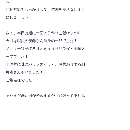
ね。
水分補給をしっかりして、体調を崩さないよう
にしましょう！
さて、本日は週に一回の手作りご飯Dayです！
今回は職員の安藤さん渾身の一品でした！
メニューはそぼろ丼ときゅうりサラダと中華ス
ープでした！
全体的に味のバランスがよく、お代わりする利
用者さんもいました！
ご馳走様でした！！
まだまだ暑い日が続きますが、頑張って乗り越
えていきましょう！！
全ての記事を見る