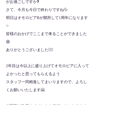
がお過ごしですか❓
さて、今月も今日で終わりですね💦
明日はオモロピアBが開所して1周年になります
✨
皆様のおかげでここまで来ることができました
😄
ありがとうございました🙇‍♂️
2年目は今以上に盛り上げてオモロピアに入って
よかったと思ってもらえるよう
スタッフ一同精進してまいりますので、よろし
くお願いいたします🤗
※写真は昨日のイベントのデザートになります
🎶
全ての記事を見る