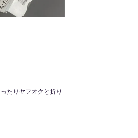
まったりヤフオクと折り
！