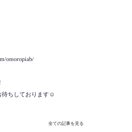
om/omoropiab/
！
待ちしております☺️
全ての記事を見る