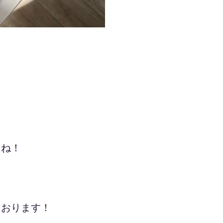
たね！
ております！